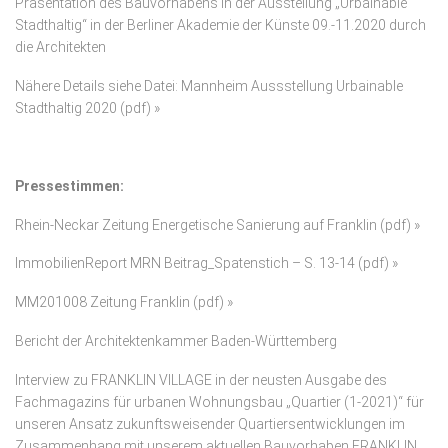
Präsentation des Bauvorhabens in der Ausstellung „Urbainable
Stadthaltig“ in der Berliner Akademie der Künste 09.-11.2020 durch
die Architekten
Nähere Details siehe Datei:
Mannheim Aussstellung Urbainable
Stadthaltig 2020 (pdf)
»
Pressestimmen:
Rhein-Neckar Zeitung Energetische Sanierung auf Franklin (pdf) »
ImmobilienReport MRN Beitrag_Spatenstich – S. 13-14 (pdf) »
MM201008 Zeitung Franklin (pdf) »
Bericht der Architektenkammer Baden-Württemberg
Interview zu FRANKLIN VILLAGE in der neusten Ausgabe des
Fachmagazins für urbanen Wohnungsbau „Quartier (1-2021)“ für
unseren Ansatz zukunftsweisender Quartiersentwicklungen im
Zusammenhang mit unserem aktuellen Bauvorhaben FRANKLIN